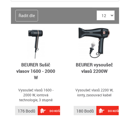
Řadit dle
BEURER Sušič
BEURER vysoušeč
vlasov 1600 - 2000
vlasů 2200W
W
Vysoušeč vlasů 1600 -
Vysoušeč vlasů 2200 W,
2000 W, iontová
ionty, zasouvací kabel
technologie, 3 stupně
intenzity včetně funkce
studeného vzduchu, černá
176 Bodů
180 Bodů
DO KOŠÍKU
DO KOŠÍKU
barva, nízká hmotnost,
pouze 560g