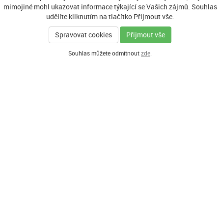
mimojiné mohl ukazovat informace týkající se Vašich zájmů. Souhlas
udělíte kliknutím na tlačítko Přijmout vše.
Spravovat cookies
Přijmout vše
Souhlas můžete odmítnout
zde
.
GENERÁLNÍ PARTNER
HLAVNÍ PARTNEŘI PROGRAMU