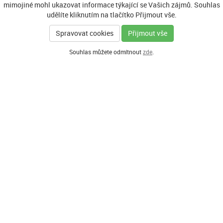
mimojiné mohl ukazovat informace týkající se Vašich zájmů. Souhlas
udělíte kliknutím na tlačítko Přijmout vše.
Spravovat cookies
Přijmout vše
Souhlas můžete odmítnout
zde
.
GENERÁLNÍ PARTNER
HLAVNÍ PARTNEŘI PROGRAMU