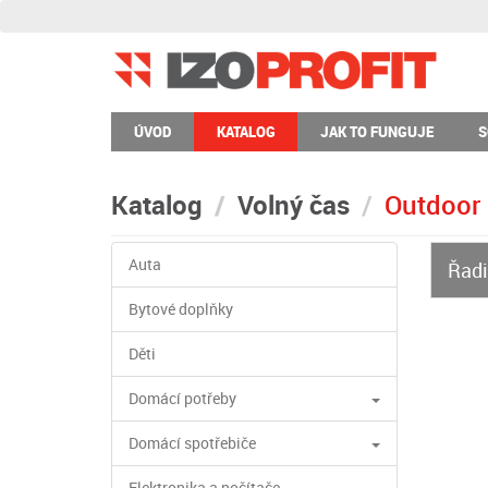
ÚVOD
KATALOG
JAK TO FUNGUJE
S
Katalog
Volný čas
Outdoor
Auta
Řadi
Bytové doplňky
Děti
Domácí potřeby
Domácí spotřebiče
Elektronika a počítače