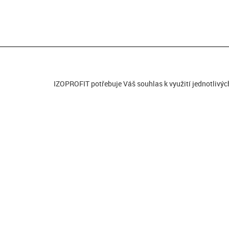
IZOPROFIT potřebuje Váš souhlas k využití jednotlivýc
GENERÁLNÍ PARTNER
HLAVN