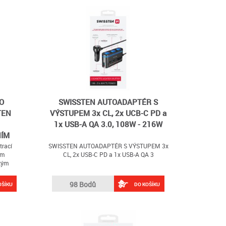
O
SWISSTEN AUTOADAPTÉR S
TEN
VÝSTUPEM 3x CL, 2x UCB-C PD a
1x USB-A QA 3.0, 108W - 216W
NÍM
trací
SWISSTEN AUTOADAPTÉR S VÝSTUPEM 3x
ím
CL, 2x USB-C PD a 1x USB-A QA 3
kým
belem
98 Bodů
OŠÍKU
DO KOŠÍKU