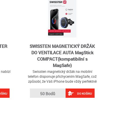
TER
SWISSTEN MAGNETICKÝ DRŽÁK
DO VENTILACE AUTA MagStick
COMPACT(kompatibilní s
MagSafe)
nabízí
Swissten magnetický držák na mobilní
telefon disponuje přichycením MagSafe, což
způsobí, že Váš iPhone bude vždy perfektně
držet
50 Bodů
OŠÍKU
DO KOŠÍKU