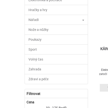
Hračky a hry
Nářadí
Nože a nůžky
Poukazy
KÄRC
Sport
Volný čas
Zahrada
Elekt
zatočí
Zdraví a péče
Filtrovat
Cena
33 - 175
Bodů