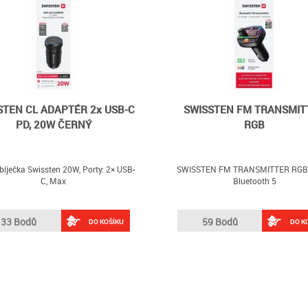
STEN CL ADAPTÉR 2x USB-C
SWISSTEN FM TRANSMIT
PD, 20W ČERNÝ
RGB
íječka Swissten 20W, Porty: 2× USB-
SWISSTEN FM TRANSMITTER RGB 
C, Max
Bluetooth 5
33 Bodů
59 Bodů
DO KOŠÍKU
DO K