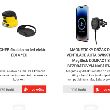
HER škrabka na led elektr.
MAGNETICKÝ DRŽÁK D
EDI 4 *EU
VENTILACE AUTA SWISS
MagStick COMPACT S
BEZDRÁTOVÝM NABÍJE
15W/7,5W
rická škrabka na led EDI 4 konečně
Magnetický držák Swissten do vě
 s namáhavým škrabáním kousek za
mřížky s bezdrátovým dobíjen
kouskem
kompatibilním s MagSafe, vyso
výkonem 15W a odpojitelným ka
175 Bodů
115 Bodů
DO KOŠÍKU
DO K