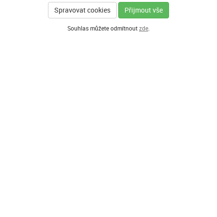
Spravovat cookies
Přijmout vše
Souhlas můžete odmítnout
zde
.
Í PARTNEŘI PROGRAMU