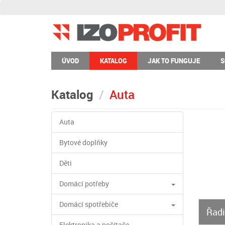
ÚVOD
KATALOG
JAK TO FUNGUJE
S
Katalog
Auta
Auta
Bytové doplňky
Děti
Domácí potřeby
Domácí spotřebiče
Řadi
Elektronika a počítače