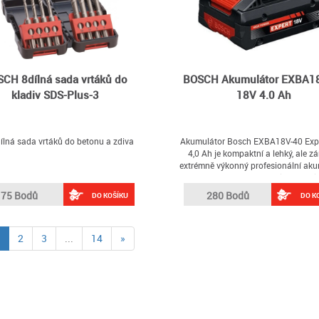
CH 8dílná sada vrtáků do
BOSCH Akumulátor EXBA1
kladiv SDS-Plus-3
18V 4.0 Ah
ílná sada vrtáků do betonu a zdiva
Akumulátor Bosch EXBA18V-40 Exp
4,0 Ah je kompaktní a lehký, ale z
extrémně výkonný profesionální aku
pro Bosch Professional 18V a ali
AMPShare – ideální volba pro každé
75 Bodů
280 Bodů
DO KOŠÍKU
DO K
hledá „18V baterii Bosch“ s maxi
výkonem v co nejmenších rozmě
(current)
2
3
...
14
»