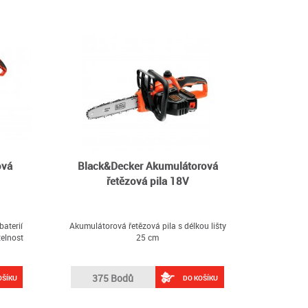
ová
Black&Decker Akumulátorová
řetězová pila 18V
aterií
Akumulátorová řetězová pila s délkou lišty
telnost
25 cm
375 Bodů
OŠÍKU
DO KOŠÍKU