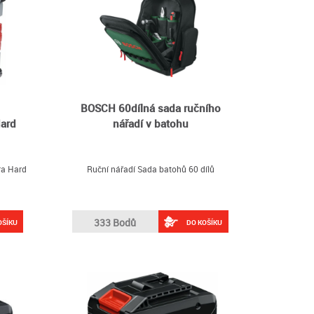
BOSCH 60dílná sada ručního
Hard
nářadí v batohu
ra Hard
Ruční nářadí Sada batohů 60 dílů
333 Bodů
OŠÍKU
DO KOŠÍKU