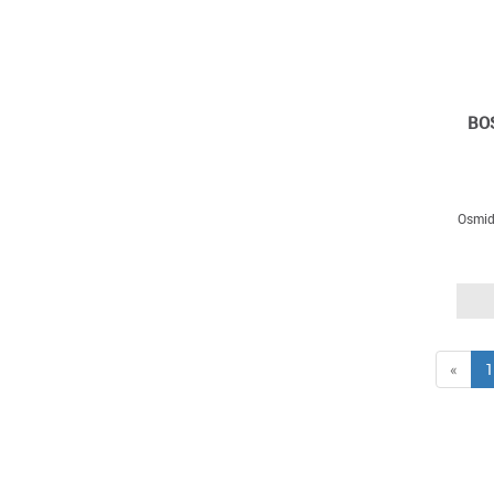
BOS
Osmid
«
1