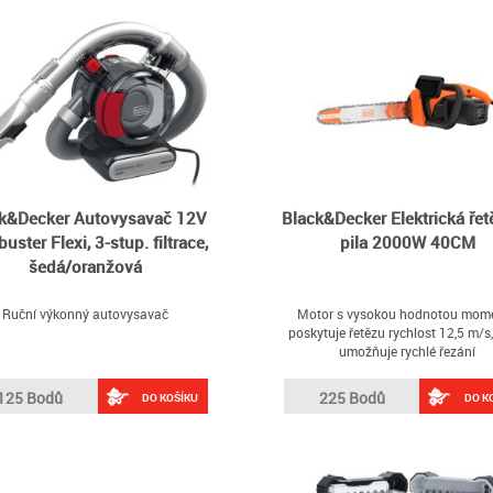
k&Decker Autovysavač 12V
Black&Decker Elektrická ře
uster Flexi, 3-stup. filtrace,
pila 2000W 40CM
šedá/oranžová
Ruční výkonný autovysavač
Motor s vysokou hodnotou mom
poskytuje řetězu rychlost 12,5 m/s,
umožňuje rychlé řezání
125 Bodů
225 Bodů
DO KOŠÍKU
DO K