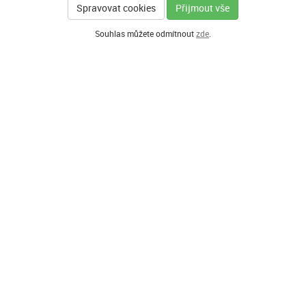
Spravovat cookies
Přijmout vše
Souhlas můžete odmítnout
zde
.
Í PARTNEŘI PROGRAMU