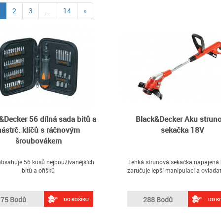
(current)
2
3
...
14
»
&Decker 56 dílná sada bitů a
Black&Decker Aku strun
nástrč. klíčů s ráčnovým
sekačka 18V
šroubovákem
bsahuje 56 kusů nejpoužívanějších
Lehká strunová sekačka napájená b
bitů a oříšků
zaručuje lepší manipulaci a ovlada
75 Bodů
288 Bodů
DO KOŠÍKU
DO K