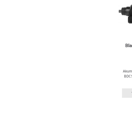
Bl
Akumu
BDCS