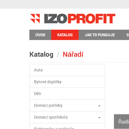
ÚVOD
KATALOG
JAK TO FUNGUJE
S
Katalog
Nářadí
Auta
Bytové doplňky
Děti
Domácí potřeby
Domácí spotřebiče
Řadi
Elektronika a počítače