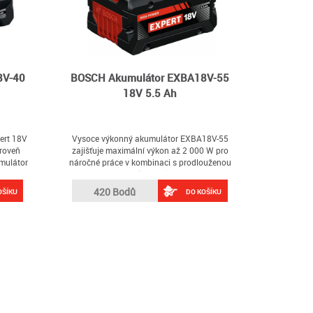
8V-40
BOSCH Akumulátor EXBA18V-55
18V 5.5 Ah
ert 18V
Vysoce výkonný akumulátor EXBA18V-55
ároveň
zajišťuje maximální výkon až 2 000 W pro
mulátor
náročné práce v kombinaci s prodlouženou
anci
dobou chodu (na základě interních
ho, kdo
laboratorních testů; okamžitý maximální
420 Bodů
OŠÍKU
DO KOŠÍKU
málním
výkon s plně nabitým, novým
rech
akumulátorem)