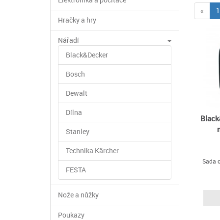
«
1
Hračky a hry
Nářadí
Black&Decker
Bosch
Dewalt
Dílna
Black
Stanley
Technika Kärcher
Sada o
FESTA
Nože a nůžky
Poukazy