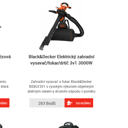
tězová
Black&Decker Elektrický zahradní
vysavač/fukar/drtič 3v1 3000W
entu
Zahradní vysavač a fukar Black&Decker
 která
BEBLV301 s vysokým výkonem objemným
sběrným vakem a drcením odpodu v poměru
16:1
263 Bodů
OŠÍKU
DO KOŠÍKU