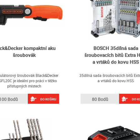
ack&Decker kompaktní aku
BOSCH 35dílná sada
šroubovák
šroubovacích bitů Extra 
a vrtáků do kovu HSS
látorový šroubovák Black&Decker
35dílná sada šroubovacích bitů Ext
FL20C je ideální pro práci v těžko
a vrtáků do kovu HSS
přístupných místech
100 Bodů
80 Bodů
DO KOŠÍKU
DO K