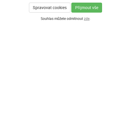
Spravovat cookies
Přijmout vše
Souhlas můžete odmítnout
zde
.
GENERÁLNÍ PARTNER
HLAVNÍ PARTNEŘI PROGRAMU