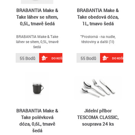
BRABANTIA Make &
BRABANTIA Make &
Take láhev se sítem,
Take obedová dóza,
0,5L, tmavě šedá
1L, tmavo šedá
BRABANTIA Make & Take
"Prostorná - na nudle,
láhev se sítem, 0,5L, tmavě
těstoviny a další (1l)
šedá
55 Bodů
55 Bodů
DO KOŠÍKU
DO KOŠÍKU
BRABANTIA Make &
Jídelní příbor
Take polévková
TESCOMA CLASSIC,
dóza, 0,6L, tmavě
souprava 24 ks
šedá