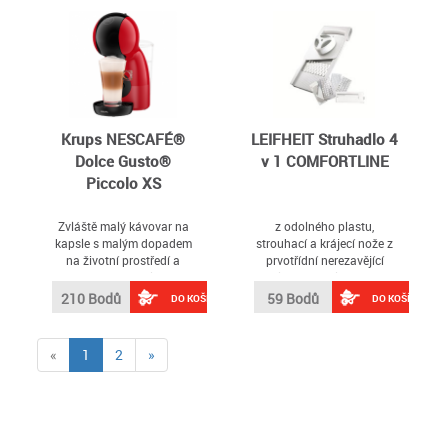
Krups NESCAFÉ®
LEIFHEIT Struhadlo 4
Dolce Gusto®
v 1 COMFORTLINE
Piccolo XS
Zvláště malý kávovar na
z odolného plastu,
kapsle s malým dopadem
strouhací a krájecí nože z
na životní prostředí a
prvotřídní nerezavějící
moderním stylem
oceli, univerzální použití,
strouhá kolečka, proužky,
210 Bodů
59 Bodů
DO KOŠÍKU
DO KOŠÍKU
čtverečky v různých
velikostech a šířkách,
speciální držák pro
(current)
«
1
2
»
ochranu prstů při
strouhání potravin, 4
vyměnitelné nástavce,
snadné mytí pod tekoucí
vodou