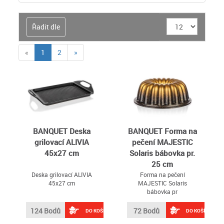
Řadit dle
(current)
«
1
2
»
BANQUET Deska
BANQUET Forma na
grilovací ALIVIA
pečení MAJESTIC
45x27 cm
Solaris bábovka pr.
25 cm
Deska grilovací ALIVIA
Forma na pečení
45x27 cm
MAJESTIC Solaris
bábovka pr
124 Bodů
72 Bodů
DO KOŠÍKU
DO KOŠÍKU