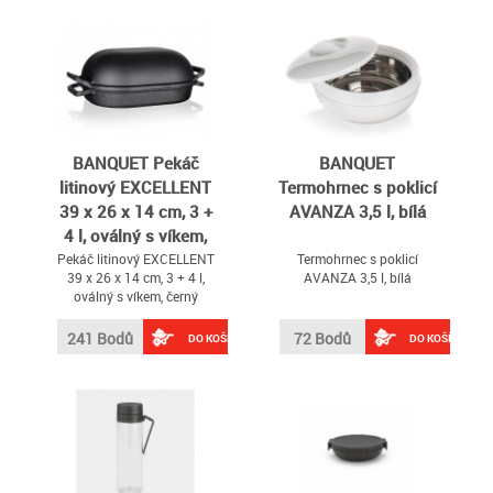
BANQUET Pekáč
BANQUET
litinový EXCELLENT
Termohrnec s poklicí
39 x 26 x 14 cm, 3 +
AVANZA 3,5 l, bílá
4 l, oválný s víkem,
černý
Pekáč litinový EXCELLENT
Termohrnec s poklicí
39 x 26 x 14 cm, 3 + 4 l,
AVANZA 3,5 l, bílá
oválný s víkem, černý
241 Bodů
72 Bodů
DO KOŠÍKU
DO KOŠÍKU