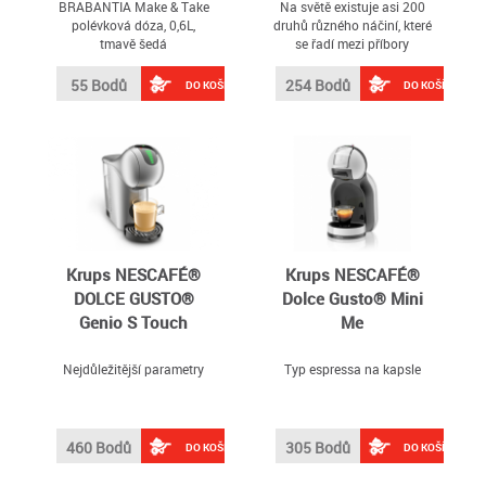
BRABANTIA Make & Take
Na světě existuje asi 200
polévková dóza, 0,6L,
druhů různého náčiní, které
tmavě šedá
se řadí mezi příbory
55 Bodů
254 Bodů
DO KOŠÍKU
DO KOŠÍKU
Krups NESCAFÉ®
Krups NESCAFÉ®
DOLCE GUSTO®
Dolce Gusto® Mini
Genio S Touch
Me
Nejdůležitější parametry
Typ espressa na kapsle
460 Bodů
305 Bodů
DO KOŠÍKU
DO KOŠÍKU