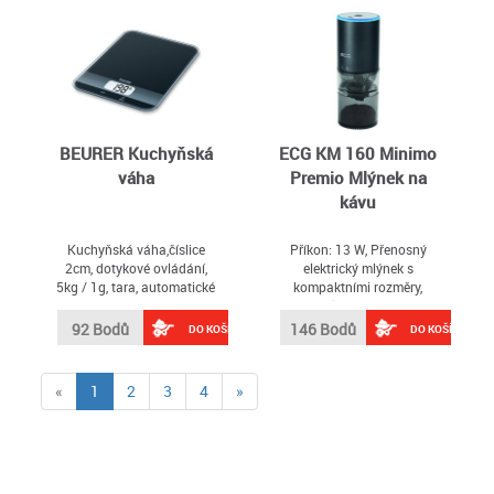
BEURER Kuchyňská
ECG KM 160 Minimo
váha
Premio Mlýnek na
kávu
Kuchyňská váha,číslice
Příkon: 13 W, Přenosný
2cm, dotykové ovládání,
elektrický mlýnek s
5kg / 1g, tara, automatické
kompaktními rozměry,
vypínání
Akumulátorový provoz,
Kónické keramické mlecí
92 Bodů
146 Bodů
DO KOŠÍKU
DO KOŠÍKU
kameny, Napájení pomocí
USB-C, Nastavení tloušťky
mletí, Rychlé nabíjení,
(current)
«
1
2
3
4
»
Zásobník na zrna: 30 g,
Zásobník na mletou kávu:
120 ml