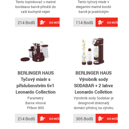
Tento topinkovač v matné
Tento tyčový mixér v
bordeaux barvě přináší do
elegantní matné bordó
vaší kuchyně nejen
barvě je praktickým
elegantní vzhled, ale i
pomocníkem pro každou
vysokou funkčnost
kuchyni
214 Bodů
114 Bodů
DO KOŠÍKU
DO KOŠÍKU
BERLINGER HAUS
BERLINGER HAUS
Tyčový mixér s
Výrobník sody
příslušenstvím 6v1
SODABAR + 2 lahve
Leonardo Collection
Leonardo Colletion
BH-9563
BH-8555
Parametry
Výrobník sody Sodabar je
Barva vínová
designově dokonalý
Příkon 800
domácí přístroj na výrobu
Materiál nádoby plast
perlivých nápojů
Typ mixéru tyčový
214 Bodů
305 Bodů
DO KOŠÍKU
DO KOŠÍKU