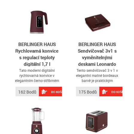
BERLINGER HAUS
BERLINGER HAUS
Rychlovarná konvice
Sendvičovač 3v1 s
s regulací teploty
vyměnitelnými
digitální 1,7 l
deskami Leonardo
Leonardo Collection
Collection BH-9587
Tato moderní digitální
Tento sendvičovač 3 v 1 v
rychlovarná konvice v
elegantní matné bordeaux
BH-9735
elegantním černo-stříbrném
barvě je praktickým
provedení je ideální volbou
pomocníkem do každé
pro všechny, kdo si chtějí
kuchyně
162 Bodů
175 Bodů
DO KOŠÍKU
DO KOŠÍKU
snadno a rychle připravit
horký nápoj přesně podle
své chuti