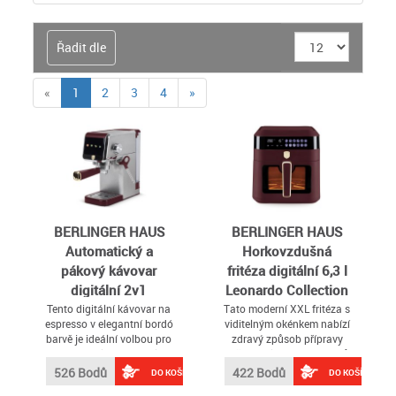
Řadit dle
(current)
«
1
2
3
4
»
BERLINGER HAUS
BERLINGER HAUS
Automatický a
Horkovzdušná
pákový kávovar
fritéza digitální 6,3 l
digitální 2v1
Leonardo Collection
Leonardo Collection
BH-9687
Tento digitální kávovar na
Tato moderní XXL fritéza s
espresso v elegantní bordó
viditelným okénkem nabízí
BH-9623
barvě je ideální volbou pro
zdravý způsob přípravy
každého milovníka kvalitní
vašich oblíbených pokrmů
kávy
– s až o 80 % méně tuku
526 Bodů
422 Bodů
DO KOŠÍKU
DO KOŠÍKU