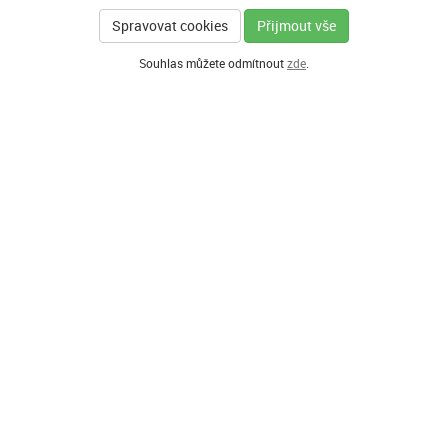
Spravovat cookies
Přijmout vše
Souhlas můžete odmítnout
zde
.
GENERÁLNÍ PARTNER
HLAVNÍ PARTNEŘI PROGRAMU