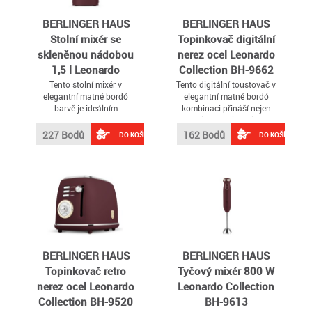
BERLINGER HAUS
BERLINGER HAUS
Stolní mixér se
Topinkovač digitální
skleněnou nádobou
nerez ocel Leonardo
1,5 l Leonardo
Collection BH-9662
Collection BH-9494
Tento stolní mixér v
Tento digitální toustovač v
elegantní matné bordó
elegantní matné bordó
barvě je ideálním
kombinaci přináší nejen
pomocníkem pro
stylový vzhled, ale i
každodenní přípravu
praktické funkce pro
227 Bodů
162 Bodů
DO KOŠÍKU
DO KOŠÍKU
smoothie, koktejlů, omáček
pohodlnou přípravu vašich
či drceného ledu
oblíbených toastů
BERLINGER HAUS
BERLINGER HAUS
Topinkovač retro
Tyčový mixér 800 W
nerez ocel Leonardo
Leonardo Collection
Collection BH-9520
BH-9613