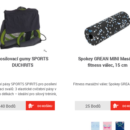
osilovací gumy SPORTS
Spokey GREAN MINI Masá
DUCHRITS
fitness válec, 15 cm
ní pásy SPORTS SPIRITS pro posílení
Fitness masážní válec Spokey GREA
aci svalů: 3 elastické cvičební pásy v
 délkách – ideální pro silový trénink,
vání a protahování – všechny pásy s
ovými držadly, síťovaná taška na
40 Bodů
25 Bodů
DO KOŠÍKU
DO K
ání s plastovou zátkou, samostatná
kapsa na klíče