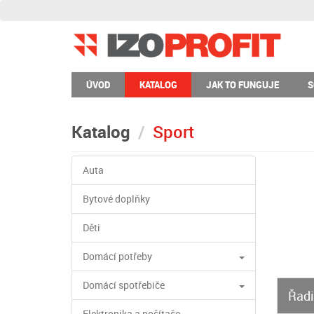
ÚVOD
KATALOG
JAK TO FUNGUJE
S
Katalog
Sport
Auta
Bytové doplňky
Děti
Domácí potřeby
Domácí spotřebiče
Řadi
Elektronika a počítače