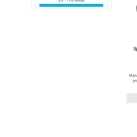
S
Masá
pr