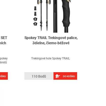
 SET
Spokey TRAIL Trekingové palice,
ních
3dielne, čierno-béžové
Spokey
Trekingové hole Spokey TRAIL:
limitů
110 Bodů
OŠÍKU
DO KOŠÍKU