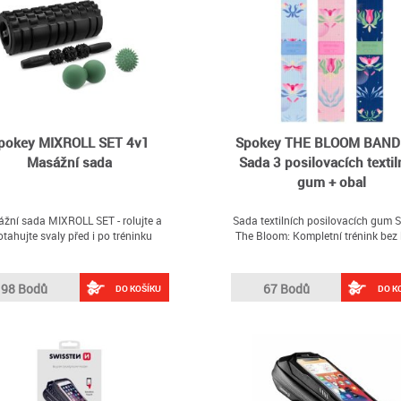
pokey MIXROLL SET 4v1
Spokey THE BLOOM BAND
Masážní sada
Sada 3 posilovacích textil
gum + obal
žní sada MIXROLL SET - rolujte a
Sada textilních posilovacích gum 
otahujte svaly před i po tréninku
The Bloom: Kompletní trénink bez 
98 Bodů
67 Bodů
DO KOŠÍKU
DO K