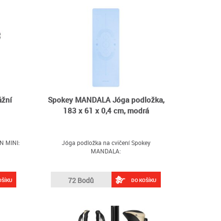
žní
Spokey MANDALA Jóga podložka,
183 x 61 x 0,4 cm, modrá
N MINI:
Jóga podložka na cvičení Spokey
MANDALA:
72 Bodů
OŠÍKU
DO KOŠÍKU