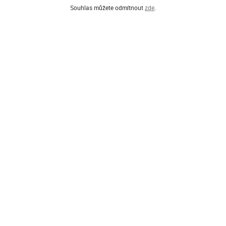
Souhlas můžete odmítnout
zde
.
Í PARTNEŘI PROGRAMU