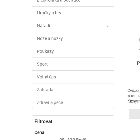
Hračky a hry
Nářadí
Nože a nůžky
Poukazy
P
Sport
Volný čas
Zahrada
Cvičeb
a toniz
různých
Zdraví a péče
posilo
pěn
stahov
Filtrovat
Cena
25 - 110
Bodů