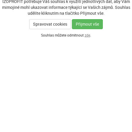
IZOPROFIT potřebuje Váš souhlas k využití jednotlivých dat, aby Vám
mimojiné mohl ukazovat informace týkající se Vašich zájmů. Souhlas
udělíte kliknutím na tlačítko Přijmout vše.
Spravovat cookies
Přijmout vše
Souhlas můžete odmítnout
zde
.
GENERÁLNÍ PARTNER
HLAVNÍ PARTNEŘI PROGRAMU