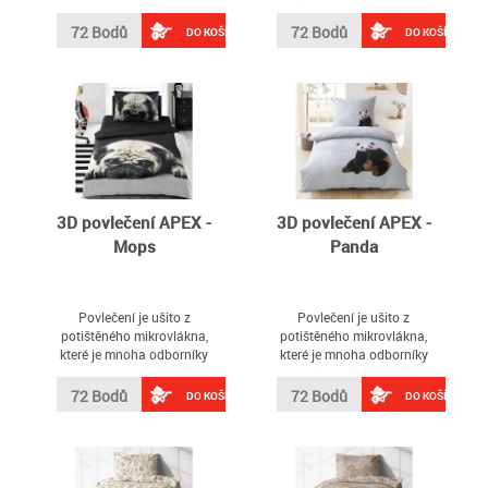
APEX - Auto
Kočky, které Vás okouzlí
svou kvalitou a
72 Bodů
72 Bodů
DO KOŠÍKU
DO KOŠÍKU
inovativním designem
3D povlečení APEX -
3D povlečení APEX -
Mops
Panda
Povlečení je ušito z
Povlečení je ušito z
potištěného mikrovlákna,
potištěného mikrovlákna,
které je mnoha odborníky
které je mnoha odborníky
označováno materiálem
označováno materiálem
budoucnosti
budoucnosti
72 Bodů
72 Bodů
DO KOŠÍKU
DO KOŠÍKU