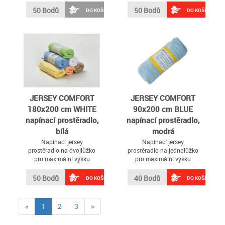
50 Bodů
50 Bodů
DO KOŠÍKU
DO KOŠÍKU
JERSEY COMFORT
JERSEY COMFORT
180x200 cm WHITE
90x200 cm BLUE
napínací prostěradlo,
napínací prostěradlo,
bílá
modrá
Napínací jersey
Napínací jersey
prostěradlo na dvojlůžko
prostěradlo na jednolůžko
pro maximální výšku
pro maximální výšku
matrace 22 cm
matrace 22 cm
50 Bodů
40 Bodů
DO KOŠÍKU
DO KOŠÍKU
(current)
«
1
2
3
»