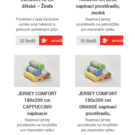
dětské – Žirafa
napínací prostěradlo,
modrá
Povlečení z řady Exclusive
Napínací jersey
vyniká svojí hebkostí a
prostěradlo na jednolůžko
jemností upředených přízí,
pro maximální výšku
díky nimž je materiál
matrace 22 cm
přirovnáván k sametu
22 Bodů
50 Bodů
DO KOŠÍKU
DO KOŠÍKU
JERSEY COMFORT
JERSEY COMFORT
180x200 cm
180x200 cm
CAPPUCCINO
ORANGE napínací
napínacie
prostěradlo,
prestieradlo,
meruňková
Napínací jersey
Napínací jersey
prostěradlo na dvojlůžko
prostěradlo na dvojlůžko
krémová
pro maximální výšku
pro maximální výšku
matrace 22 cm
matrace 22 cm