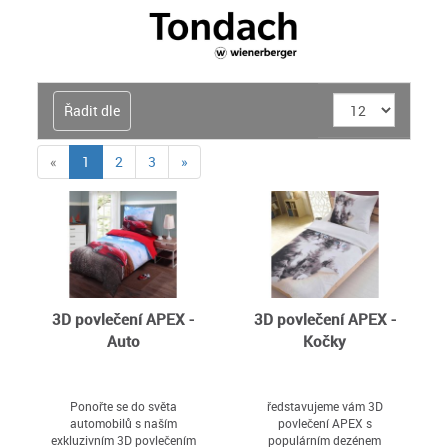
Řadit dle
(current)
«
1
2
3
»
3D povlečení APEX -
3D povlečení APEX -
Auto
Kočky
Ponořte se do světa
ředstavujeme vám 3D
automobilů s naším
povlečení APEX s
exkluzivním 3D povlečením
populárním dezénem