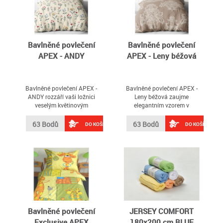
Bavlněné povlečení
Bavlněné povlečení
APEX - ANDY
APEX - Leny béžová
Bavlněné povlečení APEX -
Bavlněné povlečení APEX -
ANDY rozzáří vaši ložnici
Leny béžová zaujme
veselým květinovým
elegantním vzorem v
vzorem inspirovaným
teplých hnědých tónech,
probouzející se přírodou
který dodá ložnici
63 Bodů
63 Bodů
DO KOŠÍKU
DO KOŠÍKU
sofistikovaný vzhled
Bavlněné povlečení
JERSEY COMFORT
Exclusive APEX
180x200 cm BLUE