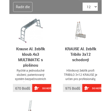
Řadit dle
Krause Al. žebřík
KRAUSE Al. žebřík
kloub.4x3
Tribilo 3x12
MULTIMATIC s
schodový
plošinou
Rychlé a jednoduché
Hliníkový žebřík profi
složení; patentovaný
TRIBILO 3×12 KRAUSE je
systém bezpečnostních
určen pro profesionály,
kloubů; 2 široké příčné
kteří potřebují kvalitní,
traverzy; protiskluzové
spolehlivý nástroj pro svou
670 Bodů
975 Bodů
DO KOŠÍKU
DO KOŠÍKU
dvoukomponentní patky;
práci s vysokou životností
pracovní výška (plošina):
2,95 m; délka žebříku
(rozloženo): 3,55 m