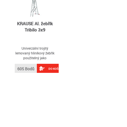
KRAUSE Al. žebřík
Tribilo 3x9
Univerzální trojitý
lemovaný hliníkový žebřík
použitelný jako
jednoduchý, výsuvný a
dvoják
605 Bodů
DO KOŠÍKU