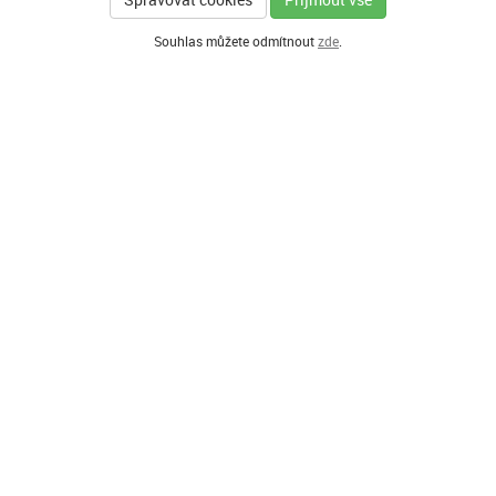
Souhlas můžete odmítnout
zde
.
GENERÁLNÍ PARTNER
HLAVNÍ PARTNEŘI PROGRAMU