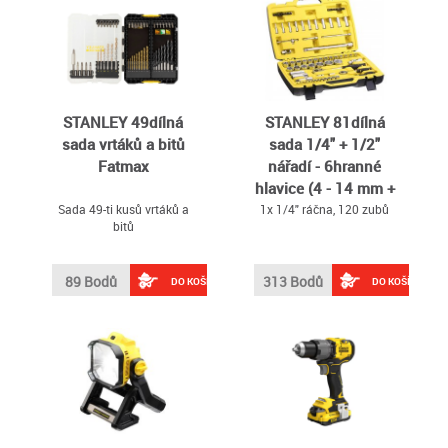
profesionály
STANLEY 49dílná
STANLEY 81dílná
sada vrtáků a bitů
sada 1/4" + 1/2"
Fatmax
nářadí - 6hranné
hlavice (4 - 14 mm +
8 - 34 mm)
Sada 49-ti kusů vrtáků a
1x 1/4" ráčna, 120 zubů
bitů
89 Bodů
313 Bodů
DO KOŠÍKU
DO KOŠÍKU