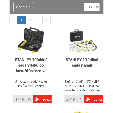
Řadit dle
(current)
«
1
2
3
»
STANLEY 100dílná
STANLEY 119dílná
sada vrtáků do
sada nářadí
kovu/dřeva/zdiva
Univerzální sada vrtáků,
Kufr s nářadím STANLEY
klíčů a bitů Stanley
STMT72986-1 - 119dílná
sada Tento kufr s nářadím
je spolehlivou volbou pro
každodenní údržbu, od
100 Bodů
409 Bodů
DO KOŠÍKU
DO KOŠÍKU
domácích oprav až po
profesionální práci - pro
hobby řemeslníky i