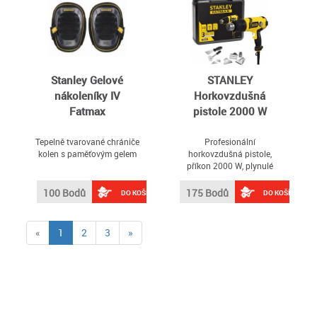
Stanley Gelové
STANLEY
nákoleníky IV
Horkovzdušná
Fatmax
pistole 2000 W
Tepelně tvarované chrániče
Profesionální
kolen s paměťovým gelem
horkovzdušná pistole,
příkon 2000 W, plynulé
nastavení teploty 65-650
°C, rychlost proudění
100 Bodů
175 Bodů
DO KOŠÍKU
DO KOŠÍKU
vzduchu 300 nebo 500
l/min, je stabilní v poloze
"na zádech" a lze postavit,
(current)
«
1
2
3
»
pro odstraňování starých
nátěrů, vosku, tvarování a
sváření plastů, dodav