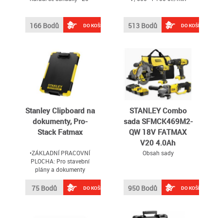
166 Bodů
513 Bodů
DO KOŠÍKU
DO KOŠÍKU
Stanley Clipboard na
STANLEY Combo
dokumenty, Pro-
sada SFMCK469M2-
Stack Fatmax
QW 18V FATMAX
V20 4.0Ah
•ZÁKLADNÍ PRACOVNÍ
Obsah sady
PLOCHA: Pro stavební
plány a dokumenty
75 Bodů
950 Bodů
DO KOŠÍKU
DO KOŠÍKU