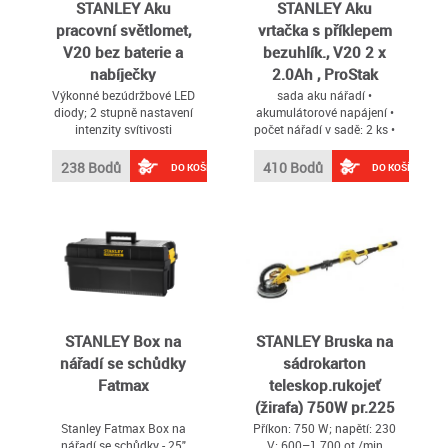
STANLEY Aku
STANLEY Aku
pracovní světlomet,
vrtačka s příklepem
V20 bez baterie a
bezuhlík., V20 2 x
nabíječky
2.0Ah , ProStak
Výkonné bezúdržbové LED
sada aku nářadí •
diody; 2 stupně nastavení
akumulátorové napájení •
intenzity svítivosti
počet nářadí v sadě: 2 ks •
18V aku systém • 2
rychlostní stupně • 2
238 Bodů
410 Bodů
DO KOŠÍKU
DO KOŠÍKU
akumulátory • max. krouticí
moment 2 000 Nm •
přenosné balení: ANO •
rychlonabíjení: ANO • max.
průměr sklíčidla 13 mm •
napětí akumulátoru 20 V •
regulace otáček: ANO •
kufr: ANO
STANLEY Box na
STANLEY Bruska na
nářadí se schůdky
sádrokarton
Fatmax
teleskop.rukojeť
(žirafa) 750W pr.225
mm, taška
Stanley Fatmax Box na
Příkon: 750 W; napětí: 230
nářadí se schůdky - 25"
V; 600–1 700 ot./min