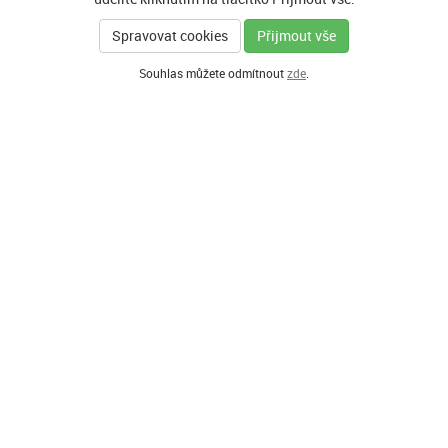
Spravovat cookies
Přijmout vše
Souhlas můžete odmítnout
zde
.
GENERÁLNÍ PARTNER
HLAVNÍ PARTNEŘI PROGRAMU