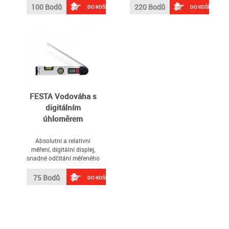
pro např
100 Bodů
220 Bodů
DO KOŠÍKU
DO KOŠÍKU
samostatně obj
FESTA Vodováha s
digitálním
úhloměrem
Absolutní a relativní
měření, digitální displej,
snadné odčítání měřeného
úhlu, posuzování
horizontální a vertikální
75 Bodů
DO KOŠÍKU
roviny