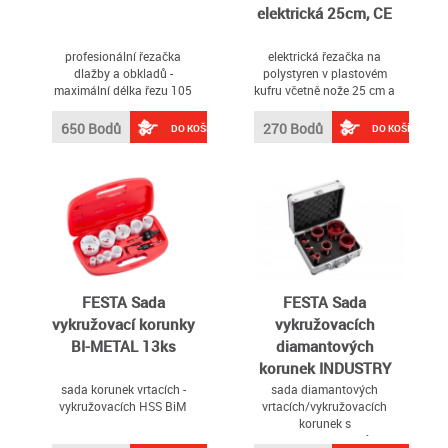
elektrická 25cm, CE
profesionální řezačka
elektrická řezačka na
dlažby a obkladů -
polystyren v plastovém
maximální délka řezu 105
kufru včetně nože 25 cm a
cm maximální rozměr
montážního i čistícího
dlaždice pro diagonální řez
příslušenství
650 Bodů
270 Bodů
DO KOŠÍKU
DO KOŠÍKU
- 74 x 74 cm pevná 12 mm
silná pojezdová lišta pro
přesné vedení hlavy v řezu
pojezdová řezná hlava
řezačky se 12ti ložisky pro
plynulý pojezd při řezu
masivní páka s
ergonomickou rukojetí -
síla lomu až 1200 kg řezné
kolečko je vyrobeno z
FESTA Sada
FESTA Sada
vysoce odolného materiálu
vykružovací korunky
vykružovacích
wolfram - molybden s
BI-METAL 13ks
diamantových
povlakem Nitridu Titanu,
který zvyšuje tvrdost a
korunek INDUSTRY
výrazně prodlužuje
sada korunek vrtacích -
sada diamantových
životnost ostří kolečka,
vykružovacích HSS BiM
vrtacích/vykružovacích
rozměry - průměr 22 mm,
korunek s
tloušťka 6 mm, průměr
nejpoužívanějšími průměry
otvoru ložiska 6 mm, lze