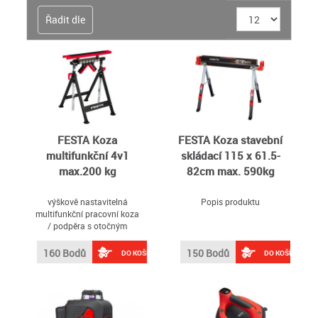
Řadit dle
FESTA Koza
FESTA Koza stavební
multifunkční 4v1
skládací 115 x 61.5-
max.200 kg
82cm max. 590kg
výškově nastavitelná
Popis produktu
multifunkční pracovní koza
/ podpěra s otočným
systémem nastavení 4
funkcí, NOSNOST max 200
160 Bodů
150 Bodů
DO KOŠÍKU
DO KOŠÍKU
KG